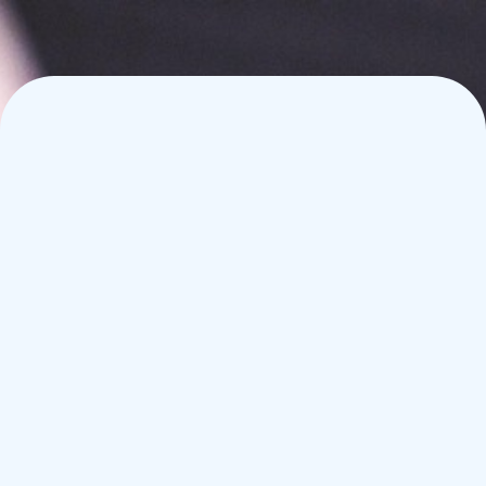
sur
Zoom, en groupe
Ici
c'est l'ambiance
TU DOIS connaître à la basse