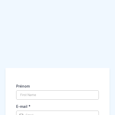
Inscris-toi sur la liste d'attente
!
Prénom
E-mail
*